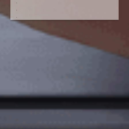
.
.
.