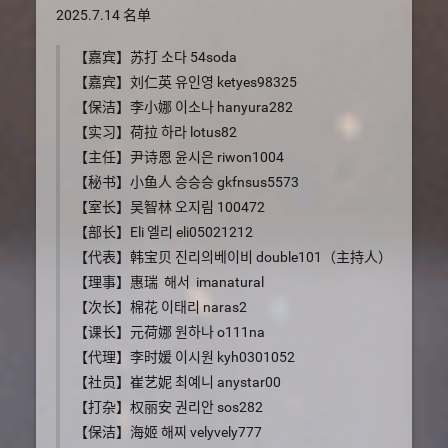
2025.7.14 名单
【嘉宾】苏打 소다 54soda
【嘉宾】刘仁英 유인영 ketyes98325
【保洁】李小娜 이소나 hanyura282
【实习】荷拉 하라 lotus82
【主任】尹诗恩 윤시은 riwon1004
【秘书】小鱼人 승승승 gkfnsus5573
【室长】吴智林 오지림 100472
【部长】Eli 엘리 eli05021212
【代表】韩宝贝 진리의베이비 double101（主持人）
【理事】惠瑞 해서 imanatural
【次长】棉花 이태리 naras2
【课长】元荷娜 원하나 o111na
【代理】李时媛 이시원 kyh0301052
【社员】崔艺妮 최예니 anystar00
【打杂】权丽安 권리안 sos282
【保洁】海姬 해찌 velyvely777