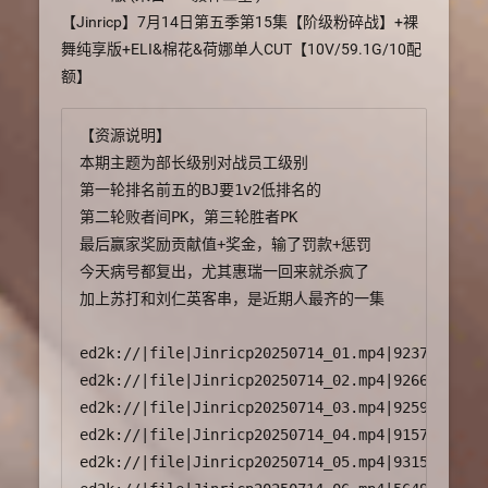
【Jinricp】7月14日第五季第15集【阶级粉碎战】+裸
舞纯享版+ELI&棉花&荷娜单人CUT【10V/59.1G/10配
额】
【资源说明】

本期主题为部长级别对战员工级别

第一轮排名前五的BJ要1v2低排名的

第二轮败者间PK，第三轮胜者PK

最后赢家奖励贡献值+奖金，输了罚款+惩罚

今天病号都复出，尤其惠瑞一回来就杀疯了

加上苏打和刘仁英客串，是近期人最齐的一集

ed2k://|file|Jinricp20250714_01.mp4|9237249015|
ed2k://|file|Jinricp20250714_02.mp4|9266861787|
ed2k://|file|Jinricp20250714_03.mp4|9259686278|
ed2k://|file|Jinricp20250714_04.mp4|9157279815|
ed2k://|file|Jinricp20250714_05.mp4|9315727376|