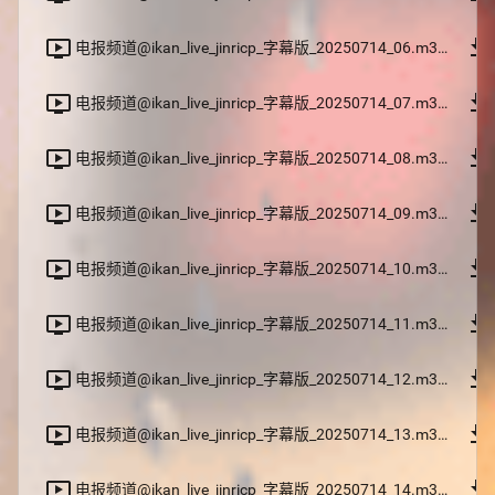
file_download
ondemand_video
电报频道@ikan_live_jinricp_字幕版_20250714_06.m3u8
file_download
ondemand_video
电报频道@ikan_live_jinricp_字幕版_20250714_07.m3u8
file_download
ondemand_video
电报频道@ikan_live_jinricp_字幕版_20250714_08.m3u8
file_download
ondemand_video
电报频道@ikan_live_jinricp_字幕版_20250714_09.m3u8
file_download
ondemand_video
电报频道@ikan_live_jinricp_字幕版_20250714_10.m3u8
file_download
ondemand_video
电报频道@ikan_live_jinricp_字幕版_20250714_11.m3u8
file_download
ondemand_video
电报频道@ikan_live_jinricp_字幕版_20250714_12.m3u8
file_download
ondemand_video
电报频道@ikan_live_jinricp_字幕版_20250714_13.m3u8
file_download
ondemand_video
电报频道@ikan_live_jinricp_字幕版_20250714_14.m3u8