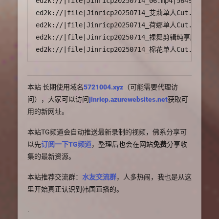
ed2k://|file|Jinricp20250714_06.mp4|5649131593|
ed2k://|file|Jinricp20250714_艾莉单人Cut.mp4|2618
ed2k://|file|Jinricp20250714_荷娜单人Cut.mp4|7846
ed2k://|file|Jinricp20250714_裸舞剪辑纯享版.mp4|662
本站 长期使用域名
5721004.xyz
（可能需要代理访
问），大家可以访问
jinricp.azurewebsites.net
获取可
用的新网址。
本站TG频道会自动推送最新录制的视频，佛系分享可
以先
订阅一下TG频道
，整理后也会在网站
免费
分享收
集的最新资源。
本站推荐交流群：
水友交流群
，人多热闹，我也是从这
里开始真正认识到韩国直播的。
.