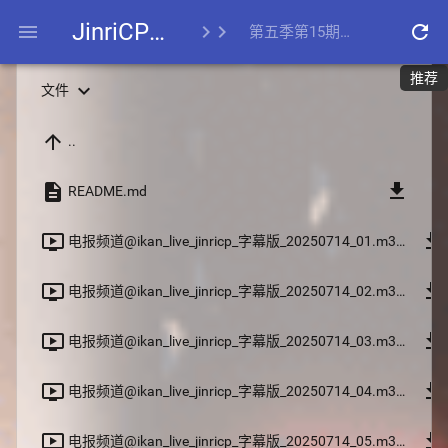
JinriCP第五季
menu
chevron_right
chevron_right
refresh
第五季第15期20250714
推荐
expand_more
文件
arrow_upward
..
file_download
description
README.md
file_download
ondemand_video
电报频道@ikan_live_jinricp_字幕版_20250714_01.m3u8
file_download
ondemand_video
电报频道@ikan_live_jinricp_字幕版_20250714_02.m3u8
file_download
ondemand_video
电报频道@ikan_live_jinricp_字幕版_20250714_03.m3u8
file_download
ondemand_video
电报频道@ikan_live_jinricp_字幕版_20250714_04.m3u8
file_download
ondemand_video
电报频道@ikan_live_jinricp_字幕版_20250714_05.m3u8