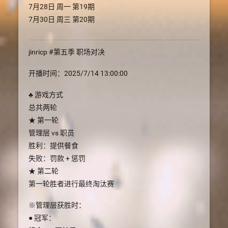
7月28日 周一 第19期
7月30日 周三 第20期
jinricp #第五季 职场对决
开播时间：2025/7/14 13:00:00
♣️ 游戏方式
总共两轮
★ 第一轮
管理层 vs 职员
胜利：提供餐食
失败：罚款 + 惩罚
★ 第二轮
第一轮胜者进行最终淘汰赛
※管理层获胜时：
● 冠军：