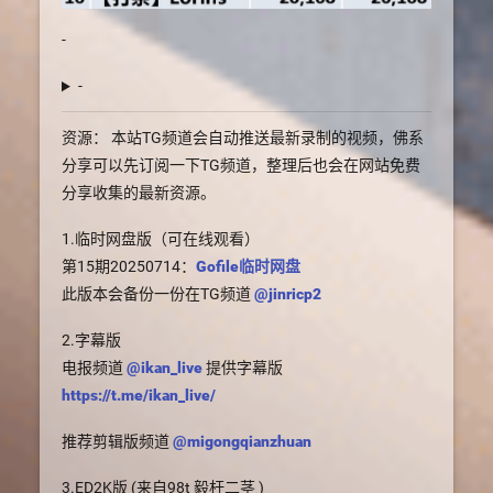
-
-
资源： 本站TG频道会自动推送最新录制的视频，佛系
分享可以先订阅一下TG频道，整理后也会在网站免费
分享收集的最新资源。
1.临时网盘版（可在线观看）
第15期20250714：
Gofile临时网盘
此版本会备份一份在TG频道
@jinricp2
2.字幕版
电报频道
@ikan_live
提供字幕版
https://t.me/ikan_live/
推荐剪辑版频道
@migongqianzhuan
3.ED2K版 (来自98t 毅杆二茎 )