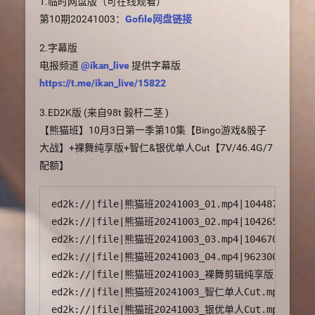
1.临时网盘版（可在线观看）
第10期20241003：
Gofile网盘链接
2.字幕版
电报频道
@ikan_live
提供字幕版
https://t.me/ikan_live/15822
3.ED2K版 (来自98t 毅杆二茎 )
【熊猫班】10月3日第一季第10集【Bingo游戏&骰子
大战】+裸舞纯享版+智仁&银优单人Cut【7V/46.4G/7
配额】
ed2k://|file|熊猫班20241003_01.mp4|10448756155|7C
ed2k://|file|熊猫班20241003_02.mp4|10426534152|F4
ed2k://|file|熊猫班20241003_03.mp4|10467011655|A2
ed2k://|file|熊猫班20241003_04.mp4|9623004091|4E7
ed2k://|file|熊猫班20241003_裸舞剪辑纯享版.mp4|670829
ed2k://|file|熊猫班20241003_智仁单人Cut.mp4|1380033
ed2k://|file|熊猫班20241003_银优单人Cut.mp4|8710764