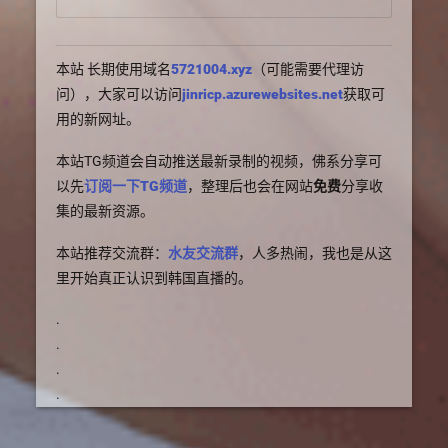
本站 长期使用域名
5721004.xyz
（可能需要代理访
问），大家可以访问
jinricp.azurewebsites.net
获取可
用的新网址。
本站TG频道会自动推送最新录制的视频，佛系分享可
以先
订阅一下TG频道
，整理后也会在网站
免费
分享收
集的最新资源。
本站推荐交流群：
水友交流群
，人多热闹，我也是从这
里开始真正认识到韩国直播的。
.
.
.
.