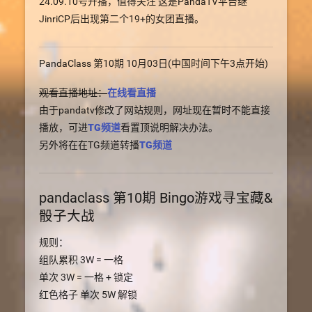
24.09.10号开播，值得关注 这是PandaTV平台继
JinriCP后出现第二个19+的女团直播。
PandaClass 第10期 10月03日(中国时间下午3点开始)
观看直播地址：
在线看直播
由于pandatv修改了网站规则，网址现在暂时不能直接
播放，可进
TG频道
看置顶说明解决办法。
另外将在在TG频道转播
TG频道
pandaclass 第10期 Bingo游戏寻宝藏&
骰子大战
规则：
组队累积 3W = 一格
单次 3W = 一格 + 锁定
红色格子 单次 5W 解锁