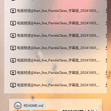
file_download
ondemand_video
电报频道@ikan_live_PandaClass_字幕版_20241003_06.m3u8
file_download
ondemand_video
电报频道@ikan_live_PandaClass_字幕版_20241003_07.m3u8
file_download
ondemand_video
电报频道@ikan_live_PandaClass_字幕版_20241003_08.m3u8
file_download
ondemand_video
电报频道@ikan_live_PandaClass_字幕版_20241003_09.m3u8
file_download
ondemand_video
电报频道@ikan_live_PandaClass_字幕版_20241003_10.m3u8
file_download
ondemand_video
电报频道@ikan_live_PandaClass_字幕版_20241003_11.m3u8
file_download
ondemand_video
电报频道@ikan_live_PandaClass_字幕版_20241003_12.m3u8
face
README.md