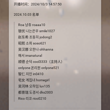
开播时间：2024/10/3 14:57:50
2024.10.03 名单
Roa 냥츄 roaaa10
银优 나는은우 smile1027
赵东希 조동히 jodong2
昭熙 소희 soso621
吴汉娜 오한나 ohhanna
해서 imanatural
顺德 순덕 cool3333（主持人）
onlyone 온리원 onlyone521
智仁 지인 in0410
宅女 계집녀 homegirl
吴河林 오하임 luv135
都景瑞 도경서 dks2003
Rico 리코 rico0210