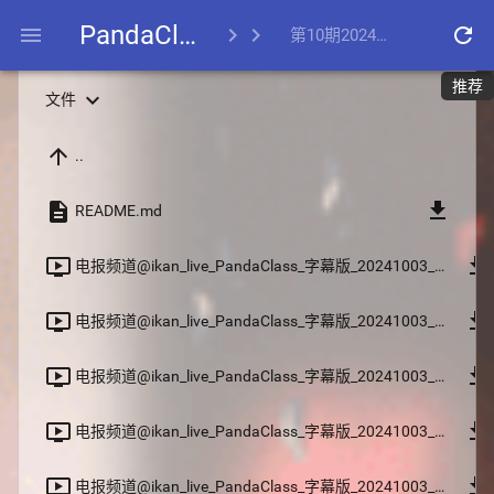
PandaClass
menu
chevron_right
chevron_right
refresh
第10期20241003
推荐
expand_more
文件
arrow_upward
..
file_download
description
README.md
file_download
ondemand_video
电报频道@ikan_live_PandaClass_字幕版_20241003_01.m3u8
file_download
ondemand_video
电报频道@ikan_live_PandaClass_字幕版_20241003_02.m3u8
file_download
ondemand_video
电报频道@ikan_live_PandaClass_字幕版_20241003_03.m3u8
file_download
ondemand_video
电报频道@ikan_live_PandaClass_字幕版_20241003_04.m3u8
file_download
ondemand_video
电报频道@ikan_live_PandaClass_字幕版_20241003_05.m3u8